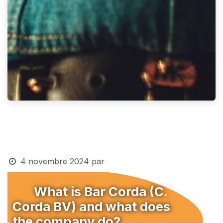
4 novembre 2024
par
​What is Bar Corda (C.
Corda BV) and what does
the company do?