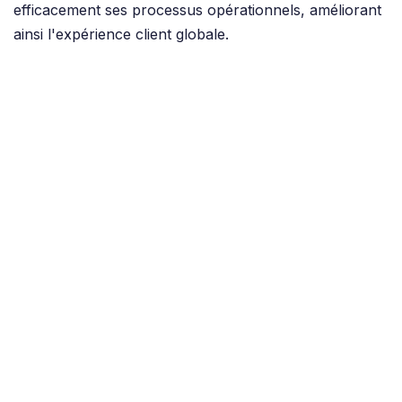
efficacement ses processus opérationnels, améliorant
ainsi l'expérience client globale.
Would you also like an
implementation like Bar Corda
(C. Croda BV),
please contact us!
Contactez-nous
Afficher dans les projets récents
dans
Cas